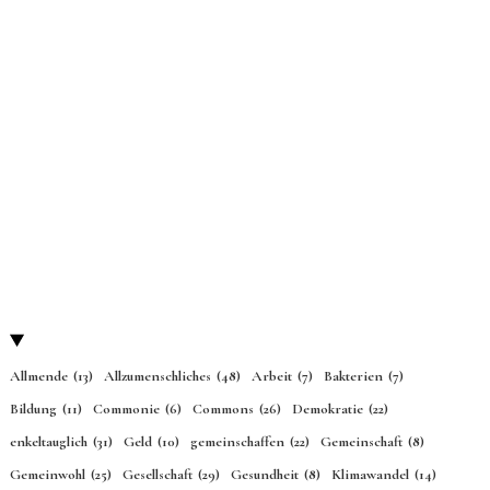
Allmende
(13)
Allzumenschliches
(48)
Arbeit
(7)
Bakterien
(7)
Bildung
(11)
Commonie
(6)
Commons
(26)
Demokratie
(22)
enkeltauglich
(31)
Geld
(10)
gemeinschaffen
(22)
Gemeinschaft
(8)
Gemeinwohl
(25)
Gesellschaft
(29)
Gesundheit
(8)
Klimawandel
(14)