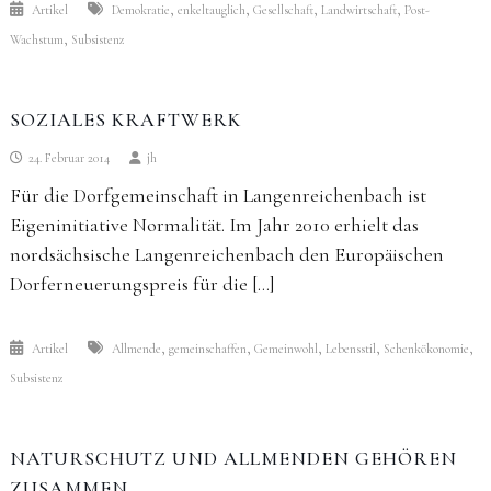
,
,
,
,
Artikel
Demokratie
enkeltauglich
Gesellschaft
Landwirtschaft
Post-
,
Wachstum
Subsistenz
SOZIALES KRAFTWERK
24. Februar 2014
jh
Für die Dorfgemeinschaft in Langenreichenbach ist
Eigeninitiative Normalität. Im Jahr 2010 erhielt das
nordsächsische Langenreichenbach den Europäischen
Dorferneuerungspreis für die […]
,
,
,
,
,
Artikel
Allmende
gemeinschaffen
Gemeinwohl
Lebensstil
Schenkökonomie
Subsistenz
NATURSCHUTZ UND ALLMENDEN GEHÖREN
ZUSAMMEN