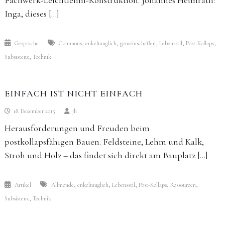
Fachwerk-Leichtlehm-Konstruktion. Johannes Heimrath:
Inga, dieses […]
,
,
,
,
,
Gespräche
Commons
enkeltauglich
gemeinschaffen
Lebensstil
Post-Kollaps
,
Subsistenz
Technik
EINFACH IST NICHT EINFACH
18. Dezember 2015
jh
Herausforderungen und Freuden beim
postkollapsfähigen Bauen. Feldsteine, Lehm und Kalk,
Stroh und Holz – das findet sich direkt am Bauplatz […]
,
,
,
,
,
Artikel
Allmende
enkeltauglich
Lebensstil
Post-Kollaps
Ressourcen
,
Subsistenz
Technik