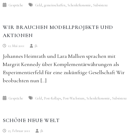
,
,
,
Gespräche
Geld
gemeinschaffen
Schenkökonomie
Subsistenz
WIR BRAUCHEN MODELLPROJEKTE UND
AKTIONEN
12. Mai 2011
jh
Johannes Heimrath und Lara Mallien sprachen mit
Margrit Kennedy über Komplementärwährungen als
Experimentierfeld für eine zukünftige Gesellschaft Wir
beobachten nun […]
,
,
,
,
Gespräche
Geld
Post-Kollaps
Post-Wachstum
Schenkökonomie
Subsistenz
SCHÖNE NEUE WELT
25. Februar 2011
jh