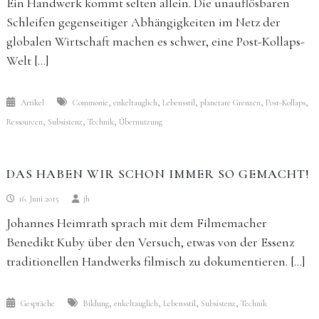
Ein Handwerk kommt selten allein. Die unauflösbaren
Schleifen gegenseitiger Abhängigkeiten im Netz der
globalen Wirtschaft machen es schwer, eine Post-Kollaps-
Welt […]
,
,
,
,
,
Artikel
Commonie
enkeltauglich
Lebensstil
planetare Grenzen
Post-Kollaps
,
,
,
Ressourcen
Subsistenz
Technik
Übernutzung
DAS HABEN WIR SCHON IMMER SO GEMACHT!
16. Juni 2015
jh
Johannes Heimrath sprach mit dem Filmemacher
Benedikt Kuby über den Versuch, etwas von der Essenz
traditionellen Handwerks filmisch zu dokumentieren. […]
,
,
,
,
Gespräche
Bildung
enkeltauglich
Lebensstil
Subsistenz
Technik