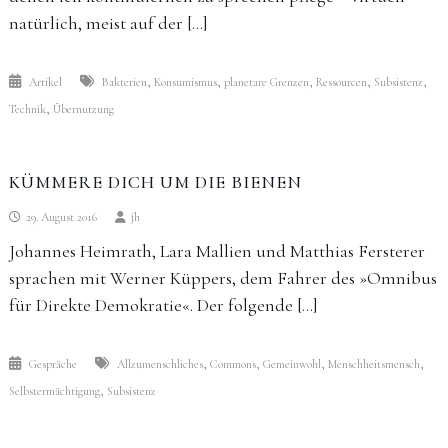
natürlich, meist auf der […]
,
,
,
,
,
Artikel
Bakterien
Konsumismus
planetare Grenzen
Ressourcen
Subsistenz
,
Technik
Übernutzung
KÜMMERE DICH UM DIE BIENEN
29. August 2016
jh
Johannes Heimrath, Lara Mallien und Matthias Fersterer
sprachen mit Werner Küppers, dem Fahrer des »Omnibus
für Direkte Demokratie«. Der folgende […]
,
,
,
,
Gespräche
Allzumenschliches
Commons
Gemeinwohl
Menschheitsmensch
,
Selbstermächtigung
Subsistenz