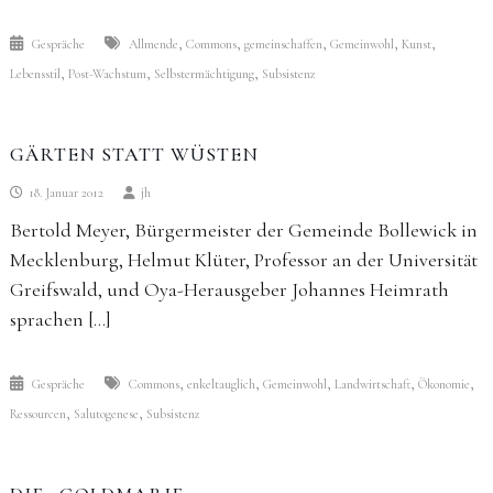
,
,
,
,
,
Gespräche
Allmende
Commons
gemeinschaffen
Gemeinwohl
Kunst
,
,
,
Lebensstil
Post-Wachstum
Selbstermächtigung
Subsistenz
GÄRTEN STATT WÜSTEN
18. Januar 2012
jh
Bertold Meyer, Bürgermeister der Gemeinde Bollewick in
Mecklenburg, Helmut Klüter, Professor an der Universität
Greifswald, und Oya-Herausgeber Johannes Heimrath
sprachen […]
,
,
,
,
,
Gespräche
Commons
enkeltauglich
Gemeinwohl
Landwirtschaft
Ökonomie
,
,
Ressourcen
Salutogenese
Subsistenz