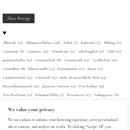
BEITRAGSNAVIGATION
Ältere Beiträge
Allmende
(13)
Allzumenschliches
(48)
Arbeit
(7)
Bakterien
(7)
Bildung
(11)
Commonie
(6)
Commons
(26)
Demokratie
(22)
enkeltauglich
(31)
Geld
(10)
gemeinschaffen
(22)
Gemeinschaft
(8)
Gemeinwohl
(25)
Gesellschaft
(29)
Gesundheit
(8)
Klimawandel
(14)
Konsumismus
(11)
Kunst
(11)
Landwirtschaft
(19)
Lebensstil
(35)
mehr-als-menschliche Welt
(24)
Menschheitsmensch
(30)
planetare Grenzen
(13)
Post-Kollaps
(23)
Post-Wachstum
(11)
Rebound-Effekt
(7)
Ressourcen
(17)
Salutogenese
(8)
Schenkökonomie
(7)
Selbstermächtigung
(26)
Subsistenz
(22)
Technik
(20)
We value your privacy
Urgeschichte
(1)
Verbundenheit
(34)
Vision
(2)
Wörter
(18)
Ökonomie
(20)
We use cookies to enhance your browsing experience, serve personalized
Übernutzung
(15)
Überwachung
(2)
ads or content, and analyze our traffic. By clicking "Accept All", you