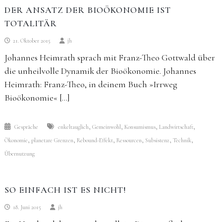
DER ANSATZ DER BIOÖKONOMIE IST
TOTALITÄR
21. Oktober 2015
jh
Johannes Heimrath sprach mit Franz-Theo Gottwald über
die unheilvolle ­Dynamik der Bioökonomie. Johannes
Heimrath: Franz-Theo, in deinem Buch »Irrweg
Bioökonomie« […]
,
,
,
,
Gespräche
enkeltauglich
Gemeinwohl
Konsumismus
Landwirtschaft
,
,
,
,
,
,
Ökonomie
planetare Grenzen
Rebound-Effekt
Ressourcen
Subsistenz
Technik
Übernutzung
SO EINFACH IST ES NICHT!
18. Juni 2015
jh