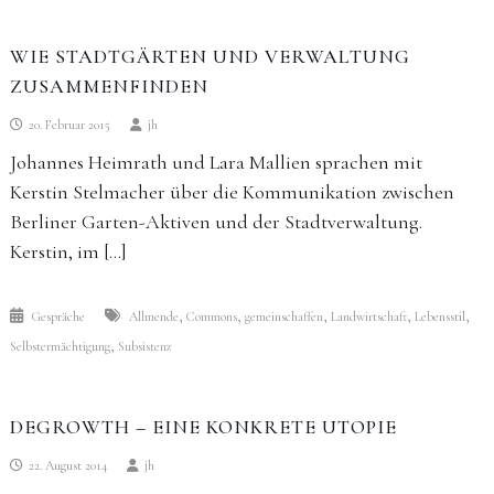
WIE STADTGÄRTEN UND VERWALTUNG
ZUSAMMENFINDEN
20. Februar 2015
jh
Johannes Heimrath und Lara Mallien sprachen mit
Kerstin Stelmacher über die Kommunikation zwischen
Berliner Garten-Aktiven und der Stadtverwaltung.
Kerstin, im […]
,
,
,
,
,
Gespräche
Allmende
Commons
gemeinschaffen
Landwirtschaft
Lebensstil
,
Selbstermächtigung
Subsistenz
DEGROWTH – EINE KONKRETE UTOPIE
22. August 2014
jh