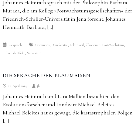
Johannes Heimrath sprach mit der Philosophin Barbara
Muraca, die am Kolleg »Postwachstumsgesellschaften« der
Friedrich-Schiller-Universität in Jena forscht. Johannes
Heimrath: Barbara, […]
,
,
,
,
,
Gespräche
Commons
Demokratie
Lebensstil
Ökonomie
Post-Wachstum
,
Rebound-Effekt
Subsistenz
DIE SPRACHE DER BLAUMEISEN
22. April 2014
jh
Johannes Heimrath und Lara Mallien besuchten den
Evolutionsforscher und Landwirt Michael Beleites.
Michael Beleites hat es gewagt, die kastastrophalen Folgen
[…]