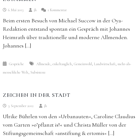
zu
6. Mai 2013
jh
1 Kommentar
Naturschutz
Beim ersten Besuch von Michael Succow in der Oya-
und
Allmenden
Redaktion entstand spontan ein Gespräch mit Johannes
gehören
Heimrath über traditionelle und moderne Allmenden.
zusammen
Johannes […]
,
,
,
,
Gespräche
Allmende
enkeltauglich
Gemeinwohl
Landwirtschaft
mehr-als-
,
menschliche Welt
Subsistenz
ZEICHEN IN DER STADT
3. September 2012
jh
Ulrike Bührlen von den »Urbanauten«, Caroline Claudius
vom Garten »o’pflanzt is!« und Christa Müller von der
Stiftungsgemeinschaft »anstiftung & ertomis« […]