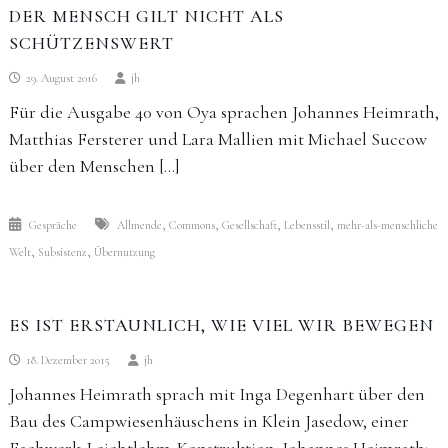
DER MENSCH GILT NICHT ALS
SCHÜTZENSWERT
29. August 2016
jh
Für die Ausgabe 40 von Oya sprachen Johannes Heimrath,
Matthias Fersterer und Lara Mallien mit Michael Succow
über den Menschen […]
,
,
,
,
Gespräche
Allmende
Commons
Gesellschaft
Lebensstil
mehr-als-menschliche
,
,
Welt
Subsistenz
Übernutzung
ES IST ERSTAUNLICH, WIE VIEL WIR BEWEGEN
18. Dezember 2015
jh
Johannes Heimrath sprach mit Inga Degenhart über den
Bau des Campwiesenhäuschens in Klein Jasedow, einer