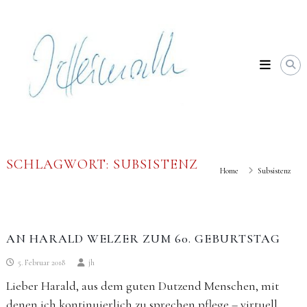
Skip
Johannes
to
Heimrath
content
SCHLAGWORT:
SUBSISTENZ
Home
Subsistenz
AN HARALD WELZER ZUM 60. GEBURTSTAG
5. Februar 2018
jh
Lieber Harald, aus dem guten Dutzend Menschen, mit
denen ich kontinuierlich zu sprechen pflege – virtuell