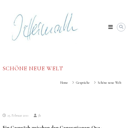
Skip
Johannes
to
Heimrath
content
SCHÖNE NEUE WELT
Home
Gespräche
Schöne neue Welt
25. Februar 2011
jh
Ein Gespräch zwischen den Generationen: Oya-