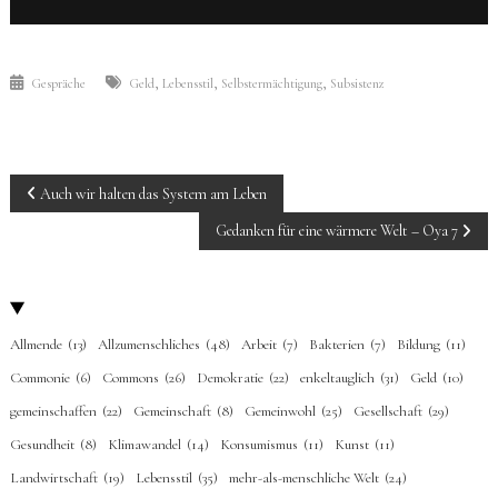
,
,
,
Gespräche
Geld
Lebensstil
Selbstermächtigung
Subsistenz
BEITRAGS-
Auch wir halten das System am Leben
NAVIGATION
Gedanken für eine wärmere Welt – Oya 7
Allmende
(13)
Allzumenschliches
(48)
Arbeit
(7)
Bakterien
(7)
Bildung
(11)
Commonie
(6)
Commons
(26)
Demokratie
(22)
enkeltauglich
(31)
Geld
(10)
gemeinschaffen
(22)
Gemeinschaft
(8)
Gemeinwohl
(25)
Gesellschaft
(29)
Gesundheit
(8)
Klimawandel
(14)
Konsumismus
(11)
Kunst
(11)
Landwirtschaft
(19)
Lebensstil
(35)
mehr-als-menschliche Welt
(24)