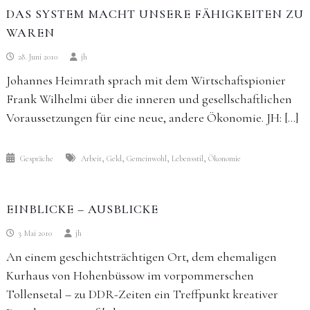
DAS SYSTEM MACHT UNSERE FÄHIGKEITEN ZU
WAREN
28. Juni 2010
jh
Johannes Heimrath sprach mit dem Wirtschaftspionier
Frank Wilhelmi über die inneren und gesellschaftlichen
Voraussetzungen für eine neue, andere Ökonomie. JH: […]
,
,
,
,
Gespräche
Arbeit
Geld
Gemeinwohl
Lebensstil
Ökonomie
EINBLICKE – AUSBLICKE
3. Mai 2010
jh
An einem geschichtsträchtigen Ort, dem ehemaligen
Kurhaus von Hohenbüssow im vorpommerschen
Tollensetal – zu DDR-Zeiten ein Treffpunkt kreativer