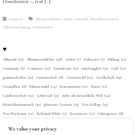
Dissidenten –, traf […]
,
,
,
,
Gespräche
Allzumenschliches
Arbeit
Lebensstil
Menschheitsmensch
,
Selbstermächtigung
Verbundenheit
Allmende
(13)
Allzumenschliches
(48)
Arbeit
(7)
Bakterien
(7)
Bildung
(11)
Commonie
(6)
Commons
(26)
Demokratie
(22)
enkeltauglich
(31)
Geld
(10)
gemeinschaffen
(22)
Gemeinschaft
(8)
Gemeinwohl
(25)
Gesellschaft
(29)
Gesundheit
(8)
Klimawandel
(14)
Konsumismus
(11)
Kunst
(11)
Landwirtschaft
(19)
Lebensstil
(35)
mehr-als-menschliche Welt
(24)
Menschheitsmensch
(30)
planetare Grenzen
(13)
Post-Kollaps
(23)
Post-Wachstum
(11)
Rebound-Effekt
(7)
Ressourcen
(17)
Salutogenese
(8)
Schenkökonomie
(7)
Selbstermächtigung
(26)
Subsistenz
(22)
Technik
(20)
We value your privacy
Urgeschichte
(1)
Verbundenheit
(34)
Vision
(2)
Wörter
(18)
Ökonomie
(20)