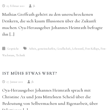
25. Februar 2011
jh
Mathias Greffrath gehört zu den unerschrockenen
Denkern, die sich kaum Illusionen über die Zukunft
machen. Oya-Herausgeber Johannes Heimrath befragte
ihn […]
,
,
,
,
,
Gespräche
Arbeit
gemeinschaffen
Gesellschaft
Lebensstil
Post-Kollaps
Post-
,
Wachstum
Technik
IST MÜHE ETWAS WERT?
27. Januar 2011
jh
Oya-Herausgeber Johannes Heimrath sprach mit
Christine Ax und Jens Mittelsten Scheid über die
Bedeutung von Selbermachen und Eigenarbeit, über