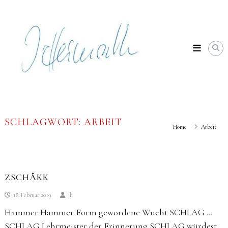
Skip
Johannes
to
Heimrath
content
SCHLAGWORT:
ARBEIT
Home
Arbeit
ZSCHÅKK
18. Februar 2019
jh
Hammer Hammer Form gewordene Wucht SCHLAG …
SCHLAG Lehrmeister der Erinnerung SCHLAG würdest