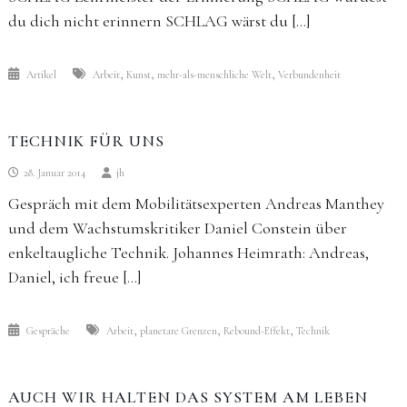
du dich nicht erinnern SCHLAG wärst du […]
,
,
,
Artikel
Arbeit
Kunst
mehr-als-menschliche Welt
Verbundenheit
TECHNIK FÜR UNS
28. Januar 2014
jh
Gespräch mit dem Mobilitätsexperten Andreas Manthey
und dem Wachstumskritiker ­Daniel Constein über
enkeltaugliche Technik. Johannes Heimrath: Andreas,
Daniel, ich freue […]
,
,
,
Gespräche
Arbeit
planetare Grenzen
Rebound-Effekt
Technik
AUCH WIR HALTEN DAS SYSTEM AM LEBEN