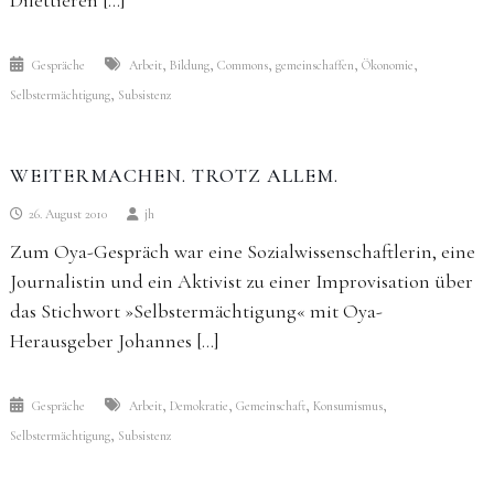
Dilettieren […]
,
,
,
,
,
Gespräche
Arbeit
Bildung
Commons
gemeinschaffen
Ökonomie
,
Selbstermächtigung
Subsistenz
WEITERMACHEN. TROTZ ALLEM.
26. August 2010
jh
Zum Oya-Gespräch war eine Sozialwissenschaftlerin, eine
Journalistin und ein Aktivist zu einer Improvisation über
das Stichwort »Selbstermächtigung« mit Oya-
Herausgeber Johannes […]
,
,
,
,
Gespräche
Arbeit
Demokratie
Gemeinschaft
Konsumismus
,
Selbstermächtigung
Subsistenz