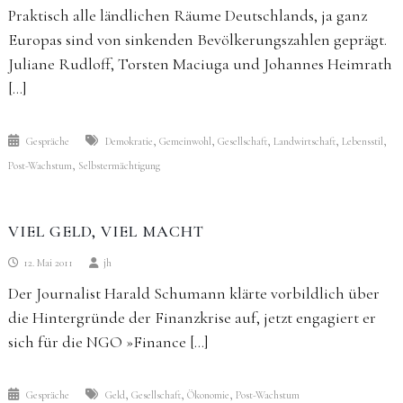
Praktisch alle ländlichen Räume Deutschlands, ja ganz
Europas sind von sinkenden Bevölkerungszahlen geprägt.
Juliane Rudloff, Torsten Maciuga und Johannes Heimrath
[…]
,
,
,
,
,
Gespräche
Demokratie
Gemeinwohl
Gesellschaft
Landwirtschaft
Lebensstil
,
Post-Wachstum
Selbstermächtigung
VIEL GELD, VIEL MACHT
12. Mai 2011
jh
Der Journalist Harald Schumann klärte vorbildlich über
die Hintergründe der Finanzkrise auf, jetzt engagiert er
sich für die NGO »Finance […]
,
,
,
Gespräche
Geld
Gesellschaft
Ökonomie
Post-Wachstum