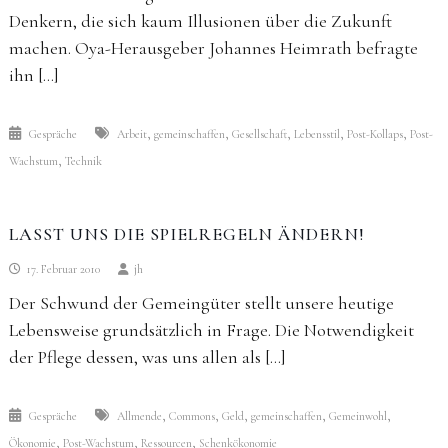
Denkern, die sich kaum Illusionen über die Zukunft
machen. Oya-Herausgeber Johannes Heimrath befragte
ihn […]
,
,
,
,
,
Gespräche
Arbeit
gemeinschaffen
Gesellschaft
Lebensstil
Post-Kollaps
Post-
,
Wachstum
Technik
LASST UNS DIE SPIELREGELN ÄNDERN!
17. Februar 2010
jh
Der Schwund der Gemeingüter stellt unsere heutige
Lebensweise grundsätzlich in Frage. Die Notwendigkeit
der Pflege dessen, was uns allen als […]
,
,
,
,
,
Gespräche
Allmende
Commons
Geld
gemeinschaffen
Gemeinwohl
,
,
,
Ökonomie
Post-Wachstum
Ressourcen
Schenkökonomie