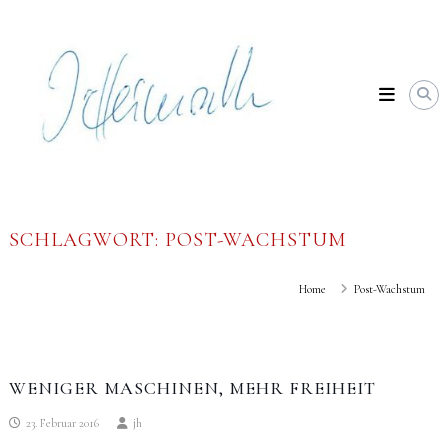
Skip
Johannes
to
Heimrath
content
SCHLAGWORT:
POST-WACHSTUM
Home
Post-Wachstum
WENIGER MASCHINEN, MEHR FREIHEIT
23. Februar 2016
jh