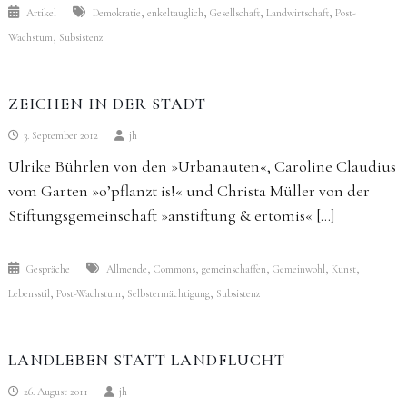
,
,
,
,
Artikel
Demokratie
enkeltauglich
Gesellschaft
Landwirtschaft
Post-
,
Wachstum
Subsistenz
ZEICHEN IN DER STADT
3. September 2012
jh
Ulrike Bührlen von den »Urbanauten«, Caroline Claudius
vom Garten »o’pflanzt is!« und Christa Müller von der
Stiftungsgemeinschaft »anstiftung & ertomis« […]
,
,
,
,
,
Gespräche
Allmende
Commons
gemeinschaffen
Gemeinwohl
Kunst
,
,
,
Lebensstil
Post-Wachstum
Selbstermächtigung
Subsistenz
LANDLEBEN STATT LANDFLUCHT
26. August 2011
jh