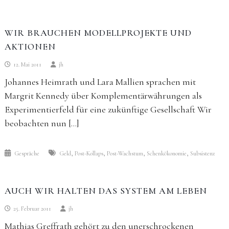
WIR BRAUCHEN MODELLPROJEKTE UND
AKTIONEN
12. Mai 2011
jh
Johannes Heimrath und Lara Mallien sprachen mit
Margrit Kennedy über Komplementärwährungen als
Experimentierfeld für eine zukünftige Gesellschaft Wir
beobachten nun […]
,
,
,
,
Gespräche
Geld
Post-Kollaps
Post-Wachstum
Schenkökonomie
Subsistenz
AUCH WIR HALTEN DAS SYSTEM AM LEBEN
25. Februar 2011
jh
Mathias Greffrath gehört zu den unerschrockenen