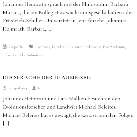
Johannes Heimrath sprach mit der Philosophin Barbara
Muraca, die am Kolleg »Postwachstumsgesellschaften« der
Friedrich-Schiller-Universität in Jena forscht. Johannes
Heimrath: Barbara, […]
,
,
,
,
,
Gespräche
Commons
Demokratie
Lebensstil
Ökonomie
Post-Wachstum
,
Rebound-Effekt
Subsistenz
DIE SPRACHE DER BLAUMEISEN
22. April 2014
jh
Johannes Heimrath und Lara Mallien besuchten den
Evolutionsforscher und Landwirt Michael Beleites.
Michael Beleites hat es gewagt, die kastastrophalen Folgen
[…]