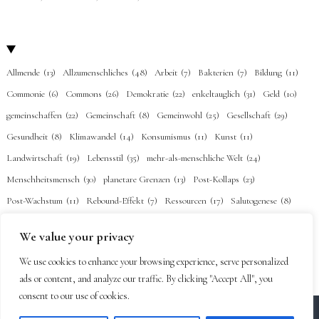
Allmende
(13)
Allzumenschliches
(48)
Arbeit
(7)
Bakterien
(7)
Bildung
(11)
Commonie
(6)
Commons
(26)
Demokratie
(22)
enkeltauglich
(31)
Geld
(10)
gemeinschaffen
(22)
Gemeinschaft
(8)
Gemeinwohl
(25)
Gesellschaft
(29)
Gesundheit
(8)
Klimawandel
(14)
Konsumismus
(11)
Kunst
(11)
Landwirtschaft
(19)
Lebensstil
(35)
mehr-als-menschliche Welt
(24)
Menschheitsmensch
(30)
planetare Grenzen
(13)
Post-Kollaps
(23)
Post-Wachstum
(11)
Rebound-Effekt
(7)
Ressourcen
(17)
Salutogenese
(8)
Schenkökonomie
(7)
Selbstermächtigung
(26)
Subsistenz
(22)
Technik
(20)
We value your privacy
Urgeschichte
(1)
Verbundenheit
(34)
Vision
(2)
Wörter
(18)
Ökonomie
(20)
We use cookies to enhance your browsing experience, serve personalized
Übernutzung
(15)
Überwachung
(2)
ads or content, and analyze our traffic. By clicking "Accept All", you
consent to our use of cookies.