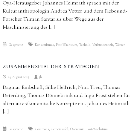
Oya-Herausgeber Johannes Heimrath sprach mit der
Kulturanthropologin Andrea Vetter und dem Rebound-
Forscher Tilman Santarius über Wege aus der
Maschinisierung des […]
,
,
,
,
Gespräche
Konsumismus
Post-Wachstum
Technik
Verbundenheit
Wörter
ZUSAMMENSPIEL DER STRATEGIEN
24. August 2015
jh
Dagmar Embshoff, Silke Helfrich, Nina Treu, Thomas
Deterding, Thomas Dönnebrink und Ingo Frost stehen für
alternativ-ökonomische Konzepte ein. Johannes Heimrath
[…]
,
,
,
Gespräche
Commons
Gemeinwohl
Ökonomie
Post-Wachstum