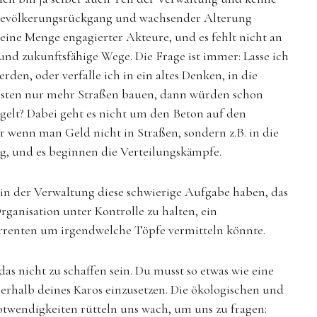
h Bevölkerungsrückgang und wachsender Alterung
ine Menge engagierter Akteure, und es fehlt nicht an
 zukunftsfähige Wege. Die Frage ist immer: Lasse ich
den, oder verfalle ich in ein altes Denken, in die
ssten nur mehr Straßen bauen, dann würden schon
egelt? Dabei geht es nicht um den Beton auf den
 wenn man Geld nicht in Straßen, sondern z.B. in die
g, und es beginnen die Verteilungskämpfe.
 in der Verwaltung diese schwierige Aufgabe haben, das
anisation unter Kontrolle zu halten, ein
urrenten um irgendwelche Töpfe vermitteln könnte.
 nicht zu schaffen sein. Du musst so etwas wie eine
erhalb deines Karos einzusetzen. Die ökologischen und
otwendigkeiten rütteln uns wach, um uns zu fragen: