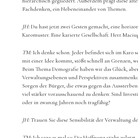
hierarchisch gegliedert. Außerdem prägt diese alte
Fachdenken, ein Nebeneinander von Themen.
JH:
Du hast jetzt zwei Gesten gemacht, eine horizo
Karomuster. Eine karierte Gesellschaft. Herr Maci
TM:
Ich denke schon. Jeder befindet sich im Karo s
mit einer Idee kommt, stößt schnell an Grenzen, w
Beim Thema Demografie haben wir das Glück, aber 
Verwaltungsebenen und Perspektiven zusammenko
Sorgen der Bürger, die etwas gegen das Aussterben
viel stärker vorausschauend zu denken: Sind Investi
oder in zwanzig Jahren noch tragfähig?
JH:
Trauen Sie diese Sensibilität der Verwaltung d
TM:
Ich sage es mal so: Die Hoffnung stirbt zuletzt