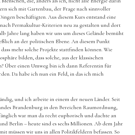
nschen, die, anders als ich, nicht alle Energie darin
ndern sich mit Gartenbau, der Frage nach sinnvoller
Dingen beschäftigten. Aus diesem Kurs entstand eine
n nach Permakultur-Kriterien neu zu gestalten und dort
alb Jahre lang haben wir uns um dieses Gelände bemüht
eßlich an der politischen Ebene. An diesem Punkt
 dass mehr solche Projekte stattfinden können. Wie
sphäre bilden, dass solche, aus der klassischen
en? Über einen Umweg bin ich dann Referentin für
en. Da habe ich nun ein Feld, in das ich mich
ändig, und ich arbeite in einem der neuen Länder. Seit
 Landes Brandenburg in den Bereichen Raumordnung,
änglich war man da recht euphorisch und dachte an
 Berlin – heute sind es sechs Millionen. Ab dem Jahr
t müssen wir uns in allen Politikfeldern befassen. So