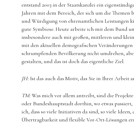
entstand 2003 in der Staatskanzlei ein eigenständi
Jahren mit dem Bereich, der sich um die Themen 
und Würdigung von ehrenamtlichen Leistungen kü
gute Symbiose. Heute arbeite ich mit dem Bund u
insbesondere auch mit großen, mittleren und kle
mit den aktuellen demografischen Veränderungen 
schrumpfenden Bevölkerung nicht umdrehen, aber
gestalten, und das ist doch das eigentliche Ziel.
JH:
Ist das auch das Motiv, das Sie in Ihrer Arbeit a
TM:
Was mich vor allem antreibt, sind die Projekt
oder Bundeshauptstadt dorthin, wo etwas passiert, z
ich, dass so viele Initiativen da sind, so viele Id
Übertragbarkeit und flexible Vor-Ort-Lösungen e