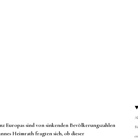
A
ganz Europas sind von sinkenden Bevölkerungszahlen
B
nnes Heimrath fragten sich, ob dieser
en