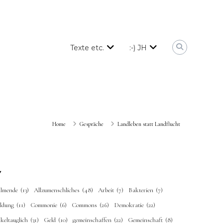
Texte etc.
:-) JH
Home
Gespräche
Landleben statt Landflucht
llmende
(13)
Allzumenschliches
(48)
Arbeit
(7)
Bakterien
(7)
ildung
(11)
Commonie
(6)
Commons
(26)
Demokratie
(22)
keltauglich
(31)
Geld
(10)
gemeinschaffen
(22)
Gemeinschaft
(8)