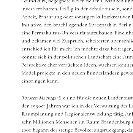
Grundkurs, begegnete vielen neuen Gedanken und Me
investiert hatten, fleißig in der Schule zu sein, so
Arbeit, Ernährung oder sonstigen kulturkreativen 
Initiative, den brachliegenden Spreepark in Berli
eine Permakultur-Universität aufzubauen. Eineinh
und bekamen viel Zuspruch, scheiterten aber schli
entschied ich für mich: Ich möchte dazu beitragen,
könnte sich in der politischen Landschaft eine Atmo
Perspektive eher verrückten Ideen, wachsen könn
Modellprojekte in den neuen Bundesländern geword
einbringen kann.
Torsten Maciuga:
Sie sind für die neuen Länder zust
den 1990er Jahren war ich in der Verwaltung des
Raumplanung und Regionalentwicklung tätig. Anf
zehn Millionen Menschen im Raum Brandenburg und
2000 begann der stetige Bevölkerungsrückgang, dami