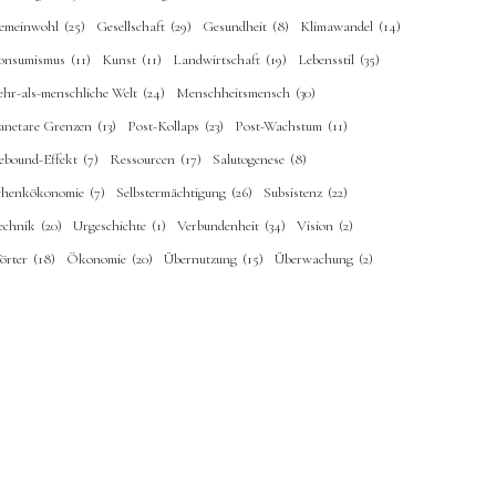
emeinwohl
(25)
Gesellschaft
(29)
Gesundheit
(8)
Klimawandel
(14)
onsumismus
(11)
Kunst
(11)
Landwirtschaft
(19)
Lebensstil
(35)
ehr-als-menschliche Welt
(24)
Menschheitsmensch
(30)
lanetare Grenzen
(13)
Post-Kollaps
(23)
Post-Wachstum
(11)
ebound-Effekt
(7)
Ressourcen
(17)
Salutogenese
(8)
chenkökonomie
(7)
Selbstermächtigung
(26)
Subsistenz
(22)
echnik
(20)
Urgeschichte
(1)
Verbundenheit
(34)
Vision
(2)
örter
(18)
Ökonomie
(20)
Übernutzung
(15)
Überwachung
(2)