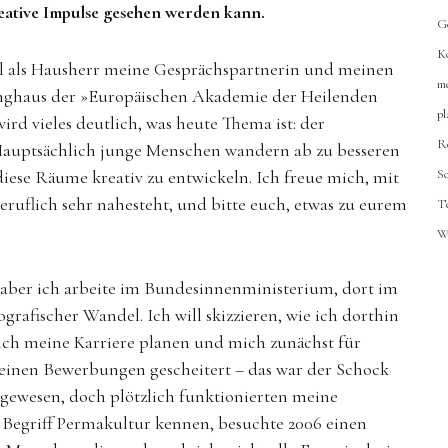
eative Impulse gesehen werden kann.
G
K
al als Hausherr meine Gesprächspartnerin und meinen
m
anghaus der »Europäischen Akademie der Heilenden
p
ird vieles deutlich, was heute Thema ist: der
R
 Hauptsächlich junge Menschen wandern ab zu besseren
ese Räume kreativ zu entwickeln. Ich freue mich, mit
S
ruflich sehr nahesteht, und bitte euch, etwas zu eurem
T
W
, aber ich arbeite im Bundesinnenministerium, dort im
afischer Wandel. Ich will skizzieren, wie ich dorthin
ch meine Karriere planen und mich zunächst für
einen Bewerbungen gescheitert – das war der Schock
 gewesen, doch plötzlich funktionierten meine
n Begriff Permakultur kennen, besuchte 2006 einen