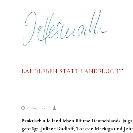
Skip
Johannes
to
Heimrath
content
LANDLEBEN STATT LANDFLUCHT
26. August 2011
jh
Praktisch alle ländlichen Räume Deutschlands, ja 
geprägt. Juliane Rudloff, Torsten Maciuga und Joha