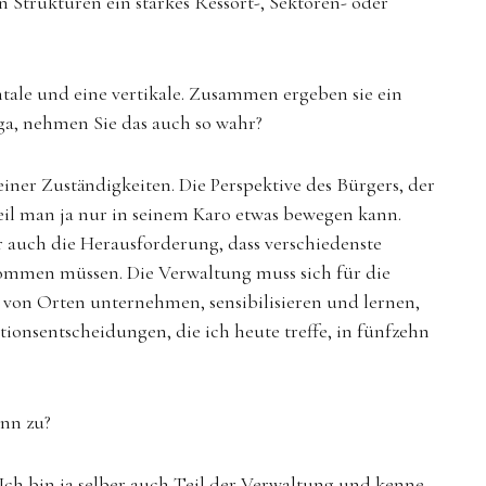
n Strukturen ein starkes Ressort-, Sektoren- oder
ntale und eine vertikale. Zusammen ergeben sie ein
uga, nehmen Sie das auch so wahr?
einer Zuständigkeiten. Die Perspektive des Bürgers, der
eil man ja nur in seinem Karo etwas bewegen kann.
auch die Herausforderung, dass verschiedenste
mmen müssen. Die Verwaltung muss sich für die
 von Orten unternehmen, sensibilisieren und lernen,
tionsentscheidungen, die ich heute treffe, in fünfzehn
enn zu?
. Ich bin ja selber auch Teil der Verwaltung und kenne