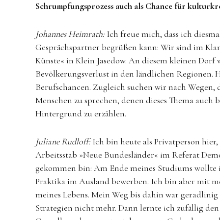
Schrumpfungsprozess auch als Chance für kulturkr
Johannes Heimrath:
Ich freue mich, dass ich diesm
Gesprächspartner begrüßen kann: Wir sind im Kl
Künste« in Klein Jasedow. An diesem kleinen Dorf w
Bevölkerungsverlust in den ländlichen Regionen.
Berufschancen. Zugleich suchen wir nach Wegen, di
Menschen zu sprechen, denen dieses Thema auch be
Hintergrund zu erzählen.
Juliane Rudloff:
Ich bin heute als Privatperson hier
Arbeitsstab »Neue Bundesländer« im Referat Demogr
gekommen bin: Am Ende meines Studiums wollte i
Praktika im Ausland bewerben. Ich bin aber mit m
meines Lebens. Mein Weg bis dahin war geradlinig
Strategien nicht mehr. Dann lernte ich zufällig de