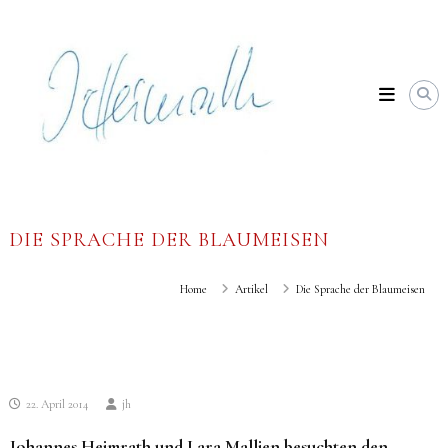
Skip
Johannes
to
Heimrath
content
DIE SPRACHE DER BLAUMEISEN
Home
Artikel
Die Sprache der Blaumeisen
22. April 2014
jh
Johannes Heimrath und Lara Mallien besuchten den