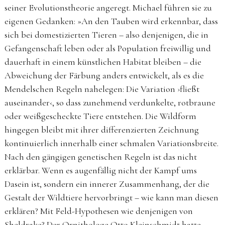
seiner Evolutionstheorie angeregt. Michael führen sie zu
eigenen Gedanken: »An den Tauben wird erkennbar, dass
sich bei domestizierten Tieren – also denjenigen, die in
Gefangenschaft leben oder als Population freiwillig und
dauerhaft in einem künstlichen Habitat bleiben – die
Abweichung der Färbung anders entwickelt, als es die
Mendelschen Regeln nahelegen: Die Variation ›fließt
auseinander‹, so dass zunehmend verdunkelte, rotbraune
oder weißgescheckte Tiere entstehen. Die Wildform
hingegen bleibt mit ihrer differenzierten Zeichnung
kontinuierlich innerhalb einer schmalen Variations­breite.
Nach den gängigen genetischen Regeln ist das nicht
erklärbar. Wenn es augenfällig nicht der Kampf ums
Dasein ist, sondern ein innerer Zusammenhang, der die
Gestalt der Wildtiere hervorbringt – wie kann man diesen
erklären? Mit Feld-Hypothesen wie denjenigen von
Sheldrake? Der Ornithologe Otto Kleinschmidt hatte