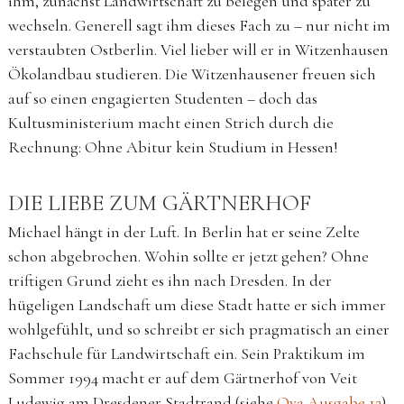
ihm, zunächst Landwirtschaft zu belegen und später zu
wechseln. Generell sagt ihm dieses Fach zu – nur nicht im
verstaubten Ostberlin. Viel lieber will er in Witzenhausen
Ökolandbau studieren. Die Witzenhausener freuen sich
auf so einen engagierten Studenten – doch das
Kultusministerium macht einen Strich durch die
Rechnung: Ohne Abitur kein Studium in Hessen!
DIE LIEBE ZUM GÄRTNERHOF
Michael hängt in der Luft. In Berlin hat er seine Zelte
schon abgebrochen. Wohin sollte er jetzt gehen? Ohne
triftigen Grund zieht es ihn nach Dresden. In der
hügeligen Landschaft um diese Stadt hatte er sich immer
wohlgefühlt, und so schreibt er sich pragmatisch an einer
Fachschule für Landwirtschaft ein. Sein Praktikum im
Sommer 1994 macht er auf dem Gärtnerhof von Veit
Ludewig am Dresdener Stadtrand (siehe
Oya Ausgabe 12
).