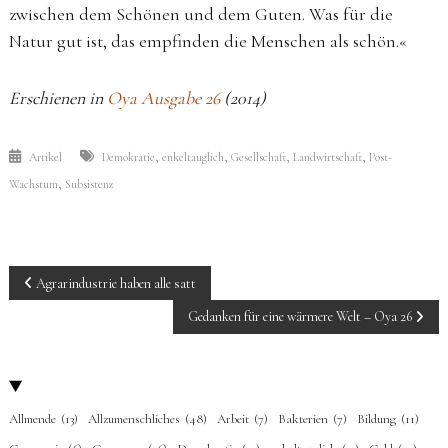
zwischen dem Schönen und dem Guten. Was für die
Natur gut ist, das empfinden die Menschen als schön.«
Erschienen in
Oya Ausgabe 26
(2014)
,
,
,
,
Artikel
Demokratie
enkeltauglich
Gesellschaft
Landwirtschaft
Post-
,
Wachstum
Subsistenz
BEITRAGS-
Agrarindustrie haben alle satt
NAVIGATION
Gedanken für eine wärmere Welt – Oya 26
Allmende
(13)
Allzumenschliches
(48)
Arbeit
(7)
Bakterien
(7)
Bildung
(11)