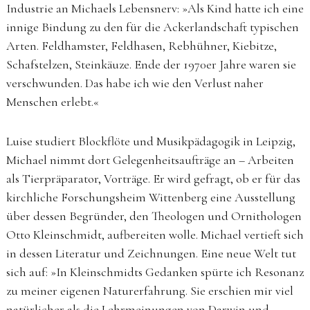
Industrie an Michaels Lebensnerv: »Als Kind hatte ich eine
innige Bindung zu den für die Ackerlandschaft typischen
Arten. Feldhamster, Feldhasen, Rebhühner, Kiebitze,
Schafstelzen, Steinkäuze. Ende der 1970er Jahre ­waren sie
verschwunden. Das habe ich wie den Verlust naher
Menschen erlebt.«
Luise studiert Blockflöte und Musikpädagogik in Leipzig,
Michael nimmt dort Gelegenheitsaufträge an – Arbeiten
als Tierpräparator, Vorträge. Er wird gefragt, ob er für das
kirchliche Forschungsheim Wittenberg eine Ausstellung
über dessen Begründer, den Theologen und Ornithologen
Otto Kleinschmidt, aufbereiten wolle. Michael vertieft sich
in dessen Literatur und Zeichnungen. Eine neue Welt tut
sich auf: »In Kleinschmidts Gedanken spürte ich Resonanz
zu meiner eigenen Naturerfahrung. Sie erschien mir viel
natürlicher als die Lehrmeinungen von Darwin und