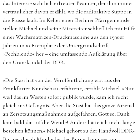
das Interesse sichtlich erfreuter Beamter, der ihm immer
vertraulicher davon erzählt, wo die radioaktive Suppe in
die Flüsse läuft. Im Keller einer Berliner Pfarrgemeinde
stellen Michael und seine Mitstreiter schließlich mit Hilfe
einer Wachsmatrizen-Druckmaschine aus den 1930er
Jahren 1000 Exemplare der Untergrundschrift
»Pechblende« her – eine umfassende Aufklärung über
den Uranskandal der DDR.
»Die Stasi hat von der Veröffentlichung erst aus der
Frankfurter Rundschau erfahren«, erzählt Michael. »Nur
weil das im Westen sofort publik wurde, kam ich nicht
gleich ins Gefängnis. Aber die Stasi hat das ganze Arsenal
an Zersetzungsmaßnahmen aufgefahren. Gott sei Dank
kam bald darauf die Wende! Anders hätte ich nicht lange
bestehen können.« Michael gehört zu der Handvoll DDR-
Bürger, die als Mitglieder des Bürgerkomitees zur