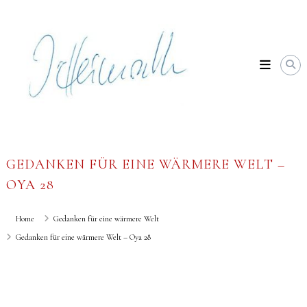
Skip
Johannes
to
Heimrath
content
GEDANKEN FÜR EINE WÄRMERE WELT –
OYA 28
Home
Gedanken für eine wärmere Welt
Gedanken für eine wärmere Welt – Oya 28