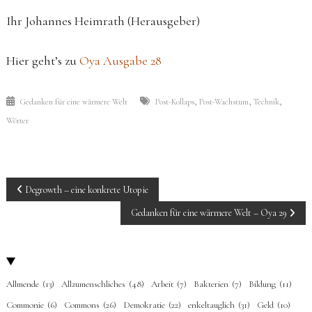
Ihr Johannes Heimrath (Herausgeber)
Hier geht’s zu
Oya Ausgabe 28
,
,
,
Gedanken für eine wärmere Welt
Post-Kollaps
Post-Wachstum
Technik
Wörter
BEITRAGS-
Degrowth – eine konkrete Utopie
NAVIGATION
Gedanken für eine wärmere Welt – Oya 29
Allmende
(13)
Allzumenschliches
(48)
Arbeit
(7)
Bakterien
(7)
Bildung
(11)
Commonie
(6)
Commons
(26)
Demokratie
(22)
enkeltauglich
(31)
Geld
(10)