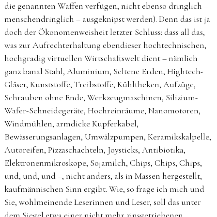
die genannten Waffen verfügen, nicht ebenso dringlich –
menschendringlich – ausgeknipst werden). Denn das ist ja
doch der Ökonomenweisheit letzter Schluss: dass all das,
was zur Aufrechterhaltung ebendieser hochtechnischen,
hochgradig virtuellen Wirtschaftswelt dient – nämlich
ganz banal Stahl, Aluminium, Seltene Erden, Hightech-
Gläser, Kunststoffe, Treibstoffe, Kühltheken, Aufzüge,
Schrauben ohne Ende, Werkzeugmaschinen, Silizium-
Wafer-Schneidegeräte, Hochreinräume, Nanomotoren,
Windmühlen, armdicke Kupferkabel,
Bewässerungsanlagen, Umwälzpumpen, Keramikskalpelle,
Autoreifen, Pizzaschachteln, Joysticks, Antibiotika,
Elektronenmikroskope, Sojamilch, Chips, Chips, Chips,
und, und, und –, nicht anders, als in Massen hergestellt,
kaufmännischen Sinn ergibt. Wie, so frage ich mich und
Sie, wohlmeinende Leserinnen und Leser, soll das unter
dem Siegel etwa einer nicht mehr zinsgetriebenen