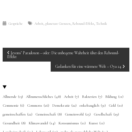
,
,
,
Gespräche
Arbeit
planetare Grenzen
Rebound-Effekt
Technik
BEITRAGS-
Jevons’ Paradoxon – oder: Die unbeqeme Wahrheit über den Rebound-
Effekt
NAVIGATION
Gedanken für eine wärmere Welt – Oya 24
Allmende
(13)
Allzumenschliches
(48)
Arbeit
(7)
Bakterien
(7)
Bildung
(11)
Commonie
(6)
Commons
(26)
Demokratie
(22)
enkeltauglich
(31)
Geld
(10)
gemeinschaffen
(22)
Gemeinschaft
(8)
Gemeinwohl
(25)
Gesellschaft
(29)
Gesundheit
(8)
Klimawandel
(14)
Konsumismus
(11)
Kunst
(11)