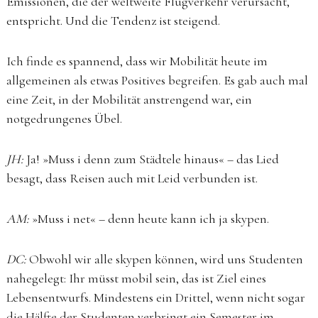
Emissionen, die der weltweite Flugverkehr verursacht,
entspricht. Und die Tendenz ist steigend.
Ich finde es spannend, dass wir Mobilität heute im
allgemeinen als etwas Positives begreifen. Es gab auch mal
eine Zeit, in der Mobilität anstrengend war, ein
notgedrungenes Übel.
JH:
Ja! »Muss i denn zum Städtele hinaus« – das Lied
besagt, dass Reisen auch mit Leid verbunden ist.
AM:
»Muss i net« – denn heute kann ich ja skypen.
DC:
Obwohl wir alle skypen können, wird uns Studenten
nahegelegt: Ihr müsst mobil sein, das ist Ziel eines
Lebensentwurfs. Mindestens ein Drittel, wenn nicht sogar
die Hälfte der Studenten verbringt ein Semester im