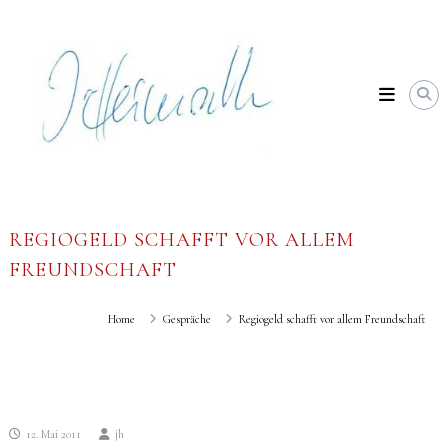
Skip
Johannes
to
Heimrath
content
REGIOGELD SCHAFFT VOR ALLEM
FREUNDSCHAFT
Home
Gespräche
Regiogeld schafft vor allem Freundschaft
12. Mai 2011
jh