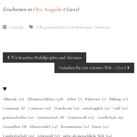
Erschienen in
Oya Ausgabe 8
(2011)
,
,
,
Gespräche
Geld
gemeinschaffen
Schenkökonomie
Subsistenz
BEITRAGS-
Wir brauchen Modellprojekte und Aktionen
NAVIGATION
Gedanken für eine wärmere Welt – Oya 8
Allmende
(13)
Allzumenschliches
(48)
Arbeit
(7)
Bakterien
(7)
Bildung
(11)
Commonie
(6)
Commons
(26)
Demokratie
(22)
enkeltauglich
(31)
Geld
(10)
gemeinschaffen
(22)
Gemeinschaft
(8)
Gemeinwohl
(25)
Gesellschaft
(29)
Gesundheit
(8)
Klimawandel
(14)
Konsumismus
(11)
Kunst
(11)
Landwirtschaft
(19)
Lebensstil
(35)
mehr-als-menschliche Welt
(24)