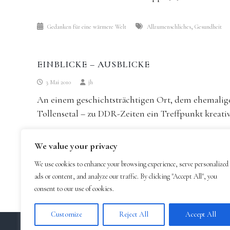
,
Gedanken für eine wärmere Welt
Allzumenschliches
Gesundheit
EINBLICKE – AUSBLICKE
3. Mai 2010
jh
An einem geschichtsträchtigen Ort, dem ehemal
Tollensetal – zu DDR-Zeiten ein Treffpunkt kreative
,
,
,
We value your privacy
Gespräche
Allzumenschliches
Arbeit
Lebensstil
Menschheitsmens
We use cookies to enhance your browsing experience, serve personalized
ads or content, and analyze our traffic. By clicking "Accept All", you
consent to our use of cookies.
BEITRAGSNAVIGATION
Neuere Beiträge
Customize
Reject All
Accept All
Copyright © 2026
Johannes Heimrath
Alle Texte Creative Commons Lizenz: CC