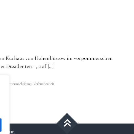
igen Kurhaus von Hohenbüssow im vorpommerschen
r Dissidenten –, traf […]
,
,
ch
Selbstermächtigung
Verbundenheit
 BY NC ND.