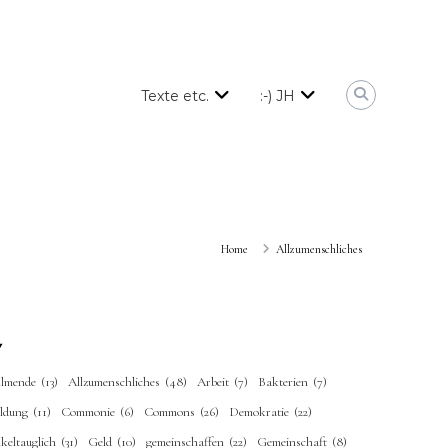
Texte etc.
:-) JH
Home
Allzumenschliches
llmende
(13)
Allzumenschliches
(48)
Arbeit
(7)
Bakterien
(7)
ildung
(11)
Commonie
(6)
Commons
(26)
Demokratie
(22)
keltauglich
(31)
Geld
(10)
gemeinschaffen
(22)
Gemeinschaft
(8)