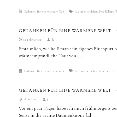
,
,
Gedanken für eine wärmere Welt
Allzumenschliches
Post-Kollaps
T
GEDANKEN FÜR EINE WÄRMERE WELT – 
25. Februar 2011
jh
Erstaunlich, wie heiß man sein eigenes Blut spürt,
wärmeempfindliche Haut von […]
,
,
Gedanken für eine wärmere Welt
Allzumenschliches
Gesellschaft
T
GEDANKEN FÜR EINE WÄRMERE WELT – 
28. Juni 2010
jh
Vor ein paar Tagen habe ich mich frühmorgens be
Sense in die rechte Daumenkuppe […]