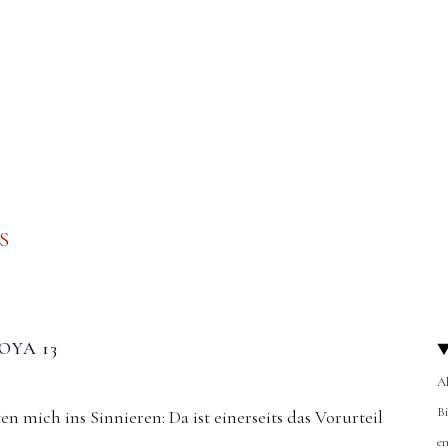
S
OYA 13
A
B
 mich ins Sinnieren: Da ist einerseits das Vorurteil
en