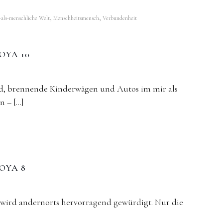
,
,
als-menschliche Welt
Menschheitsmensch
Verbundenheit
OYA 10
d, brennende ­Kinderwägen und Autos im mir als
 – […]
OYA 8
wird andernorts hervorragend gewürdigt. Nur die