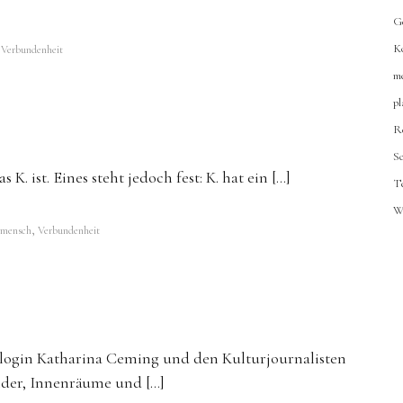
G
,
K
Verbundenheit
m
p
R
S
K. ist. Eines steht jedoch fest: K. hat ein […]
T
W
,
smensch
Verbundenheit
login Katharina Ceming und den Kulturjournalisten
der, Innenräume und […]