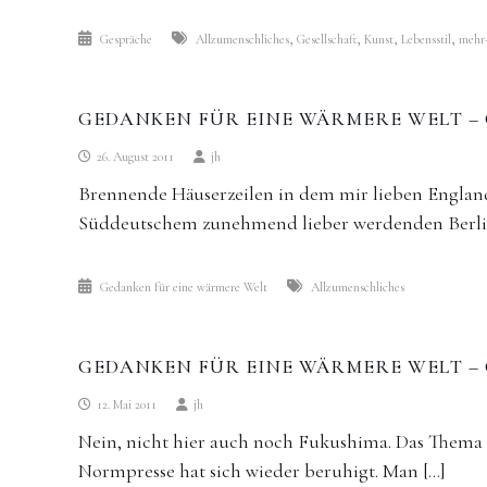
,
,
,
,
Gespräche
Allzumenschliches
Gesellschaft
Kunst
Lebensstil
mehr-
GEDANKEN FÜR EINE WÄRMERE WELT – 
26. August 2011
jh
Brennende Häuserzeilen in dem mir lieben Englan
Süddeutschem zunehmend lieber werdenden Berlin
Gedanken für eine wärmere Welt
Allzumenschliches
GEDANKEN FÜR EINE WÄRMERE WELT – 
12. Mai 2011
jh
Nein, nicht hier auch noch Fukushima. Das Thema 
Normpresse hat sich wieder beruhigt. Man […]