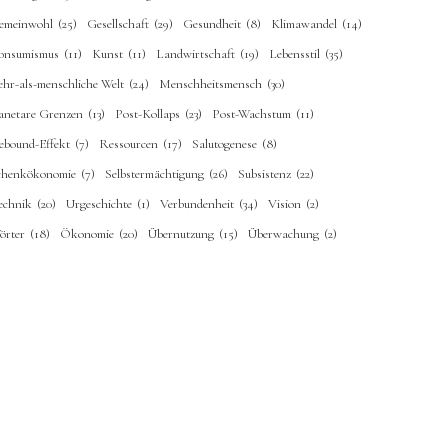
emeinwohl
(25)
Gesellschaft
(29)
Gesundheit
(8)
Klimawandel
(14)
onsumismus
(11)
Kunst
(11)
Landwirtschaft
(19)
Lebensstil
(35)
ehr-als-menschliche Welt
(24)
Menschheitsmensch
(30)
lanetare Grenzen
(13)
Post-Kollaps
(23)
Post-Wachstum
(11)
ebound-Effekt
(7)
Ressourcen
(17)
Salutogenese
(8)
chenkökonomie
(7)
Selbstermächtigung
(26)
Subsistenz
(22)
echnik
(20)
Urgeschichte
(1)
Verbundenheit
(34)
Vision
(2)
örter
(18)
Ökonomie
(20)
Übernutzung
(15)
Überwachung
(2)