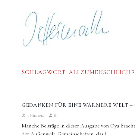
Skip
Johannes
to
Heimrath
content
SCHLAGWORT:
ALLZUMENSCHLICHE
GEDANKEN FÜR EINE WÄRMERE WELT – 
5. März 2012
jh
Manche Beiträge in dieser Ausgabe von Oya brachten
der Außenwelt, Gemeinschaften, das […]