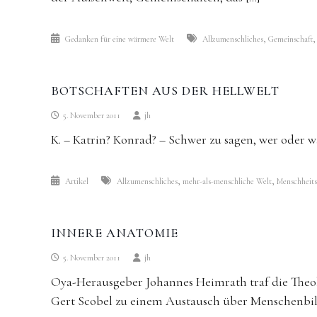
,
Gedanken für eine wärmere Welt
Allzumenschliches
Gemeinschaft
BOTSCHAFTEN AUS DER HELLWELT
5. November 2011
jh
K. – Katrin? Konrad? – Schwer zu sagen, wer oder was 
,
,
Artikel
Allzumenschliches
mehr-als-menschliche Welt
Menschheit
INNERE ANATOMIE
5. November 2011
jh
Oya-Herausgeber Johannes Heimrath traf die Theo
Gert Scobel zu einem Austausch über Menschenbil