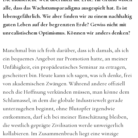
alle, dass das Wachstumsparadigma ausgespielt hat. Es ist
lebensgefährlich. Wie aber finden wir zu einem nachhaltig
guten Leben auf der begrenzten Erde? Gewiss nicht mit
unrealistischem Optimismus. Können wir anders denken?
Manchmal bin ich froh darüber, dass ich damals, als ich
ein bequemes Angebot zur Promotion hatte, an meiner
Unfähigkeit, ein propädeutisches Seminar zu ertragen,
gescheitert bin. Heute kann ich sagen, was ich denke, frei
von akademischen Zwängen. Während andere offiziell
noch die Hoffnung verkünden müssen, man könne dem
Schlamassel, in dem die globale Industriewelt gerade
unterzugehen beginnt, ohne Blutopfer irgendwie
entkommen, darf ich bei meiner Einschätzung bleiben,
die westlich geprägte Zivilisation werde unweigerlich
kollabieren. Im Zusammenbruch liegt eine winzige