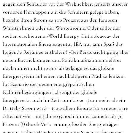
gegen den Schauder vor der Wirklichkeit jenseits unserer
vorderen Hirnlappen um die Schultern gelegt haben,
beziehe ihren Strom zu 100 Prozent aus den famosen
Windturbinen oder der Wüstensonne: Oder sollte der
soeben erschienene »World Energy Outlook 2012« der
Internationalen Energieagentur IEA nur zum Spaß das
folgende Resümee enthalten? »Bei Berücksichtigung aller
neuen Entwicklungen und Politikmaßnahmen sieht es
noch immer nicht so aus, als gelänge es, das globale
Energiesystem auf einen nachhaltigeren Pfad zu lenken.
Im Szenario der neuen energiepolitischen
Rahmenbedingungen […] steigt der globale
Energieverbrauch im Zeitraum bis 2035 um mehr als ein
Drittel.« Strom wird – trotz allem Einsatz für erneuerbare
Alternativen – im Jahr 2035 noch immer zu mehr als 70
Prozent (!) durch Verbrennung fossiler Energieträger
erzeugt. Daher: »Die Emissionen im Szenario der neuen