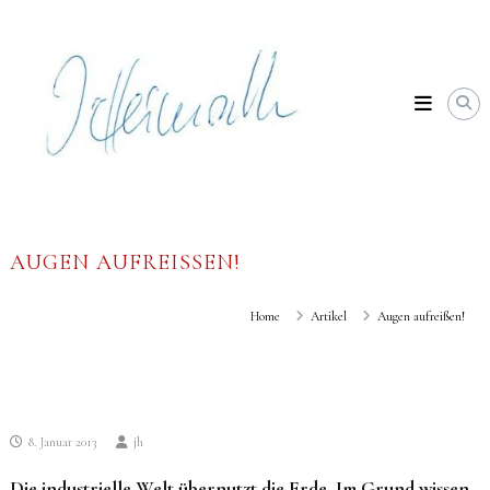
Skip
Johannes
to
Heimrath
content
AUGEN AUFREISSEN!
Home
Artikel
Augen aufreißen!
8. Januar 2013
jh
Die industrielle Welt übernutzt die Erde. Im Grund wissen