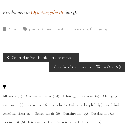
Erschienen in
Oya Ausgabe 18
(2013).
,
,
,
Artikel
planetare Grenzen
Post-Kollaps
Ressourcen
Übernutzung
BEITRAGS-
Die perfekte Welt ist nicht erstrebenswert
NAVIGATION
Gedanken für eine wärmere Welt – Oya 18
Allmende
(13)
Allzumenschliches
(48)
Arbeit
(7)
Bakterien
(7)
Bildung
(11)
Commonie
(6)
Commons
(26)
Demokratie
(22)
enkeltauglich
(31)
Geld
(10)
gemeinschaffen
(22)
Gemeinschaft
(8)
Gemeinwohl
(25)
Gesellschaft
(29)
Gesundheit
(8)
Klimawandel
(14)
Konsumismus
(11)
Kunst
(11)