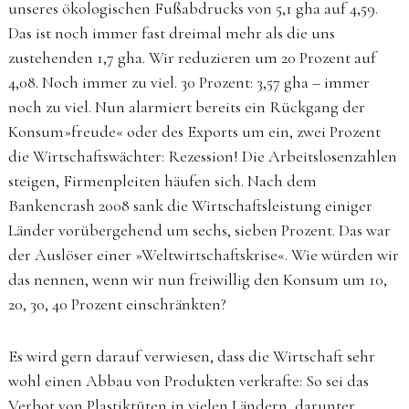
unseres ökologischen Fußabdrucks von 5,1 gha auf 4,59.
Das ist noch immer fast dreimal mehr als die uns
zustehenden 1,7 gha. Wir reduzieren um 20 Prozent auf
4,08. Noch immer zu viel. 30 Prozent: 3,57 gha – immer
noch zu viel. Nun alarmiert bereits ein Rückgang der
Konsum»freude« oder des Exports um ein, zwei Prozent
die Wirtschaftswächter: Rezession! Die Arbeitslosenzahlen
steigen, Firmenpleiten häufen sich. Nach dem
Bankencrash 2008 sank die Wirtschaftsleistung einiger
Länder vorübergehend um sechs, sieben Prozent. Das war
der Auslöser einer »Weltwirtschaftskrise«. Wie würden wir
das nennen, wenn wir nun freiwillig den Konsum um 10,
20, 30, 40 Prozent einschränkten?
Es wird gern darauf verwiesen, dass die Wirtschaft sehr
wohl einen Abbau von Produkten verkrafte: So sei das
Verbot von Plastiktüten in vielen Ländern, darunter