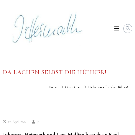
Skip
Johannes
to
Heimrath
content
DA LACHEN SELBST DIE HÜHNER!
Home
Gespräche
Da lachen selbst die Hühner!
22. April 2014
jh
Johannes Heimrath und Lara Mallien besuchten Karl