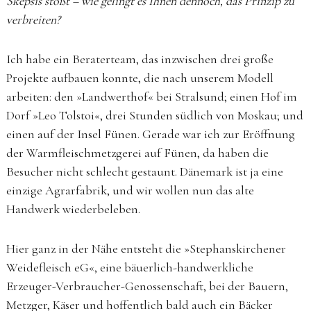
Skepsis stößt – wie gelingt es Ihnen dennoch, das Prinzip zu
verbreiten?
Ich habe ein Beraterteam, das inzwischen drei große
Projekte aufbauen konnte, die nach unserem Modell
arbeiten: den »Landwerthof« bei Stralsund; einen Hof im
Dorf »Leo Tolstoi«, drei Stunden südlich von Moskau; und
einen auf der Insel Fünen. Gerade war ich zur Eröffnung
der Warmfleischmetzgerei auf Fünen, da haben die
Besucher nicht schlecht gestaunt. Dänemark ist ja eine
einzige Agrarfabrik, und wir wollen nun das alte
Handwerk wiederbeleben.
Hier ganz in der Nähe entsteht die »Stephanskirchener
Weidefleisch eG«, eine bäuerlich-handwerkliche
Erzeuger-Verbraucher-Genossenschaft, bei der Bauern,
Metzger, Käser und hoffentlich bald auch ein Bäcker