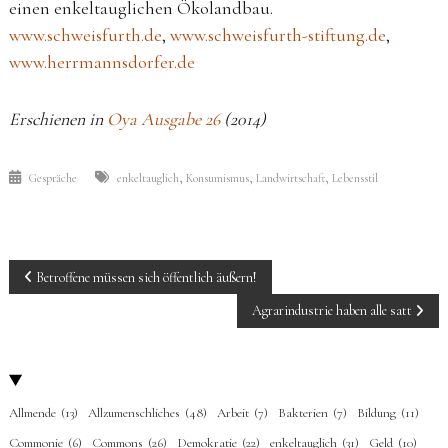
einen enkeltauglichen Ökolandbau.
www.schweisfurth.de
,
www.schweisfurth-stiftung.de
,
www.herrmannsdorfer.de
Erschienen in
Oya Ausgabe 26
(2014)
,
,
,
Gespräche
enkeltauglich
Konsumismus
Landwirtschaft
Lebensstil
BEITRAGS-
Betroffene müssen sich öffentlich äußern!
NAVIGATION
Agrarindustrie haben alle satt
Allmende
(13)
Allzumenschliches
(48)
Arbeit
(7)
Bakterien
(7)
Bildung
(11)
Commonie
(6)
Commons
(26)
Demokratie
(22)
enkeltauglich
(31)
Geld
(10)