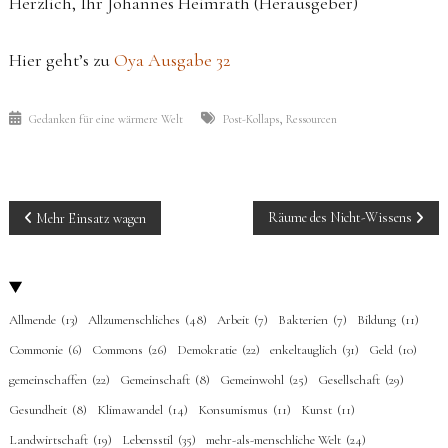
Herzlich, Ihr Johannes Heimrath (Herausgeber)
Hier geht’s zu
Oya Ausgabe 32
,
Gedanken für eine wärmere Welt
Post-Kollaps
Ressourcen
BEITRAGS-
Räume des Nicht-Wissens
Mehr Einsatz wagen
NAVIGATION
Allmende
(13)
Allzumenschliches
(48)
Arbeit
(7)
Bakterien
(7)
Bildung
(11)
Commonie
(6)
Commons
(26)
Demokratie
(22)
enkeltauglich
(31)
Geld
(10)
gemeinschaffen
(22)
Gemeinschaft
(8)
Gemeinwohl
(25)
Gesellschaft
(29)
Gesundheit
(8)
Klimawandel
(14)
Konsumismus
(11)
Kunst
(11)
Landwirtschaft
(19)
Lebensstil
(35)
mehr-als-menschliche Welt
(24)