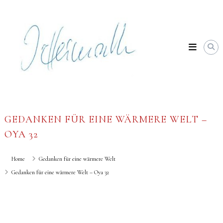
Skip
Johannes
to
Heimrath
content
GEDANKEN FÜR EINE WÄRMERE WELT –
OYA 32
Home
Gedanken für eine wärmere Welt
Gedanken für eine wärmere Welt – Oya 32