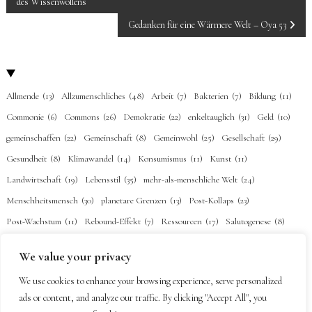
des Wissenwollens
NAVIGATION
Gedanken für eine Wärmere Welt – Oya 53
Allmende
(13)
Allzumenschliches
(48)
Arbeit
(7)
Bakterien
(7)
Bildung
(11)
Commonie
(6)
Commons
(26)
Demokratie
(22)
enkeltauglich
(31)
Geld
(10)
gemeinschaffen
(22)
Gemeinschaft
(8)
Gemeinwohl
(25)
Gesellschaft
(29)
Gesundheit
(8)
Klimawandel
(14)
Konsumismus
(11)
Kunst
(11)
Landwirtschaft
(19)
Lebensstil
(35)
mehr-als-menschliche Welt
(24)
Menschheitsmensch
(30)
planetare Grenzen
(13)
Post-Kollaps
(23)
Post-Wachstum
(11)
Rebound-Effekt
(7)
Ressourcen
(17)
Salutogenese
(8)
Schenkökonomie
(7)
Selbstermächtigung
(26)
Subsistenz
(22)
Technik
(20)
We value your privacy
Urgeschichte
(1)
Verbundenheit
(34)
Vision
(2)
Wörter
(18)
Ökonomie
(20)
We use cookies to enhance your browsing experience, serve personalized
Übernutzung
(15)
Überwachung
(2)
ads or content, and analyze our traffic. By clicking "Accept All", you