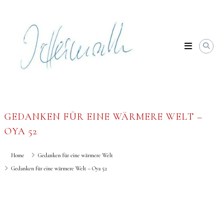
Skip
Johannes
to
Heimrath
content
GEDANKEN FÜR EINE WÄRMERE WELT –
OYA 52
Home
Gedanken für eine wärmere Welt
Gedanken für eine wärmere Welt – Oya 52