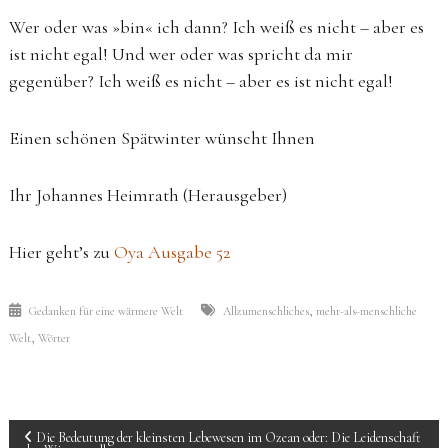
Wer oder was »bin« ich dann? Ich weiß es nicht – aber es
ist nicht egal! Und wer oder was spricht da mir
gegenüber? Ich weiß es nicht – aber es ist nicht egal!
Einen schönen Spätwinter wünscht Ihnen
Ihr Johannes Heimrath (Herausgeber)
Hier geht’s zu
Oya Ausgabe 52
,
Gedanken für eine wärmere Welt
Allzumenschliches
mehr-als-menschliche
,
Welt
Wörter
BEITRAGS-
Die Bedeutung der kleinsten Lebewesen im Ozean oder: Die Leidenschaft