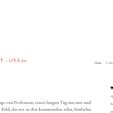
 – OYA 60
Home
Ged
A
oge von Profession, einen langen Tag mit mir und
B
m Feld, das wir in den kommenden zehn, fünfzehn
en