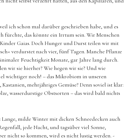
ch nicht selbst verzehrt hatten, aus den Kapillaren, und
weil ich schon mal dar­über geschrieben habe, und es
ch fürchte, das könnte ein Irrtum sein. Wir Menschen
n Kinder Gaias. Doch Hunger und Durst teilen wir mit
sch« verdurstet nach vier, fünf Tagen. Manche Pflanze
inimaler Feuchtigkeit Monate, gar Jahre lang durch.
en wir sie hierher? Wie hegen wir sie? Und wie
l wichtiger noch! – das Mikrobiom in unseren
Kastanien, mehrjähriges Gemüse? Denn soviel ist klar:
ze, wasserdurstige Obstsorten – das wird bald nichts
s: Lange, milde Winter mit dicken Schneedecken auch
Regenfall, jede Nacht, und tagsüber viel Sonne,
er nicht so kommen, wird es nicht lustig werden. ­