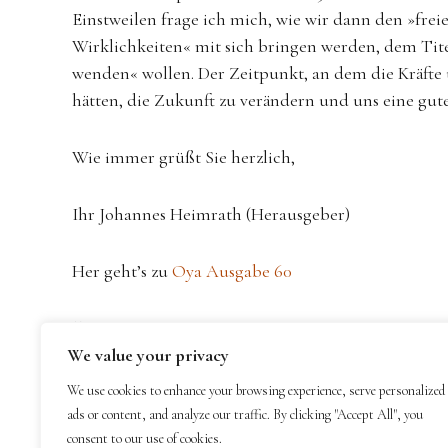
Einstweilen frage ich mich, wie wir dann den »freie
Wirklichkeiten« mit sich bringen werden, dem Tit
wenden« wollen. Der Zeitpunkt, an dem die Kräfte 
hätten, die Zukunft zu verändern und uns eine gute
Wie immer grüßt Sie herzlich,
Ihr Johannes Heimrath (Herausgeber)
Her geht’s zu
Oya Ausgabe 60
,
Gedanken für eine wärmere Welt
Klimawandel
Landwirtschaft
We value your privacy
We use cookies to enhance your browsing experience, serve personalized
ads or content, and analyze our traffic. By clicking "Accept All", you
BEITRAGS-
Überall ist gutes Leben
consent to our use of cookies.