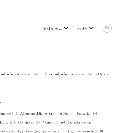
Texte etc.
:-) JH
anken für eine wärmere Welt
Gedanken für eine wärmere Welt – Oya 60
llmende
(13)
Allzumenschliches
(48)
Arbeit
(7)
Bakterien
(7)
ildung
(11)
Commonie
(6)
Commons
(26)
Demokratie
(22)
keltauglich
(31)
Geld
(10)
gemeinschaffen
(22)
Gemeinschaft
(8)