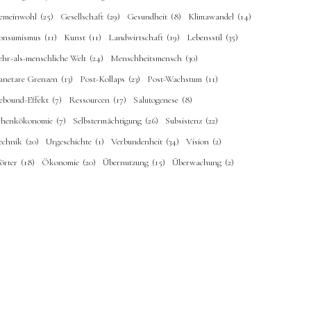
emeinwohl
(25)
Gesellschaft
(29)
Gesundheit
(8)
Klimawandel
(14)
onsumismus
(11)
Kunst
(11)
Landwirtschaft
(19)
Lebensstil
(35)
ehr-als-menschliche Welt
(24)
Menschheitsmensch
(30)
lanetare Grenzen
(13)
Post-Kollaps
(23)
Post-Wachstum
(11)
ebound-Effekt
(7)
Ressourcen
(17)
Salutogenese
(8)
chenkökonomie
(7)
Selbstermächtigung
(26)
Subsistenz
(22)
echnik
(20)
Urgeschichte
(1)
Verbundenheit
(34)
Vision
(2)
örter
(18)
Ökonomie
(20)
Übernutzung
(15)
Überwachung
(2)