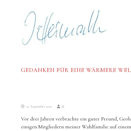
Skip
Johannes
to
Heimrath
content
GEDANKEN FÜR EINE WÄRMERE WELT
22. September 2020
jh
Vor drei Jahren verbrachte ein guter Freund, Geol
einigen Mitgliedern meiner Wahlfamilie auf eine