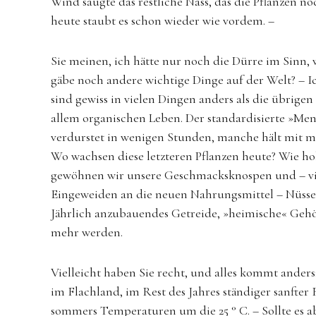
Wind saugte das restliche Nass, das die Pflanzen no
heute staubt es schon wieder wie vordem. –
Sie meinen, ich hätte nur noch die Dürre im Sinn, 
gäbe noch andere wichtige Dinge auf der Welt? – I
sind gewiss in vielen Dingen anders als die übrige
allem organischen Leben. Der standardisierte »Men
verdurstet in wenigen Stunden, manche hält mit m
Wo wachsen diese letzteren Pflanzen heute? Wie hol
gewöhnen wir unsere Geschmacksknospen und – vie
Eingeweiden an die neuen Nahrungsmittel – Nüsse, 
Jährlich anzubauendes Getreide, »heimische« Gehöl
mehr werden.
Vielleicht haben Sie recht, und alles kommt ander
im Flachland, im Rest des Jahres ständiger sanfter 
sommers Temperaturen um die 25 ° C. – Sollte es ab