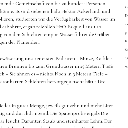
llmende-Gemeinschaft von bis zu hundert Personen
G
 könne. Es sind siebeneinhalb Hektar Ackerland, und
K
blieren, studierten wir die Verfügbarkeit von Wasser im
m
erbohrte, ergab reichlich H2O. Es quoll aus 1,20
p
ebig von den Schichten empor. Wasserführende Gräben
ugen der Planenden.
R
S
Bewässerung unserer ersten Kulturen – Minze, Rotklee
T
nen Brunnen bis zum Grundwasser in 25 Metern Tiefe
W
 – Sie ahnen es – nichts. Noch in 3 Metern Tiefe –
betonharten Schichten hervorgequetscht hätte. Drei
er in guter Menge, ­jeweils gut zehn und mehr Liter
etig und durchdringend. Die Spatenprobe ergab: Die
ar feucht. Darunter: Staub und steinharter Lehm. Der